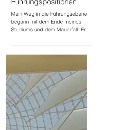
Frauen in
Führungspositionen
Mein Weg in die Führungsebene
begann mit dem Ende meines
Studiums und dem Mauerfall. Früh
habe ich gelernt: Fleiß allein reicht
nicht, Sichtbarkeit ist
entscheidend. Niemand wird
„einfach so“ entdeckt – man muss
sich zeigen und für die eigenen
Leistungen einstehen. Viele stehen
sich selbst im Weg, indem sie sich
klein machen oder zu kritisch mit
sich sind. Im Gespräch mit Marei
John-Ohnesorg und Romy Segler
erzähle ich von meinem